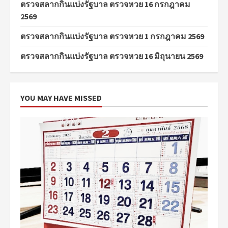
ตรวจสลากกินแบ่งรัฐบาล ตรวจหวย 16 กรกฎาคม
2569
ตรวจสลากกินแบ่งรัฐบาล ตรวจหวย 1 กรกฎาคม 2569
ตรวจสลากกินแบ่งรัฐบาล ตรวจหวย 16 มิถุนายน 2569
YOU MAY HAVE MISSED