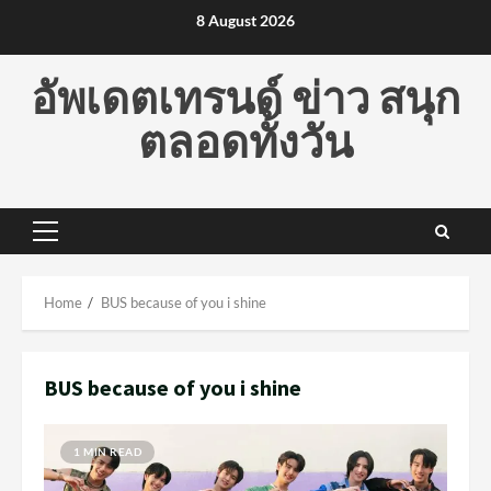
Skip
8 August 2026
to
content
อัพเดตเทรนด์ ข่าว สนุก
ตลอดทั้งวัน
Primary
Menu
Home
BUS because of you i shine
BUS because of you i shine
1 MIN READ