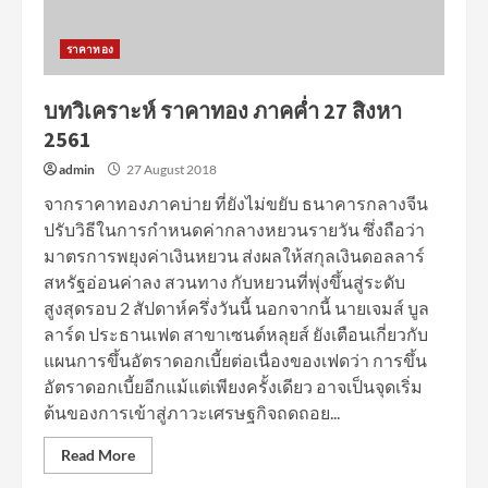
ราคาทอง
บทวิเคราะห์ ราคาทอง ภาคค่ำ 27 สิงหา
2561
admin
27 August 2018
จากราคาทองภาคบ่าย ที่ยังไม่ขยับ ธนาคารกลางจีน
ปรับวิธีในการกําหนดค่ากลางหยวนรายวัน ซึ่งถือว่า
มาตรการพยุงค่าเงินหยวน ส่งผลให้สกุลเงินดอลลาร์
สหรัฐอ่อนค่าลง สวนทาง กับหยวนที่พุ่งขึ้นสู่ระดับ
สูงสุดรอบ 2 สัปดาห์ครึ่งวันนี้ นอกจากนี้ นายเจมส์ บูล
ลาร์ด ประธานเฟด สาขาเซนต์หลุยส์ ยังเตือนเกี่ยวกับ
แผนการขึ้นอัตราดอกเบี้ยต่อเนื่องของเฟดว่า การขึ้น
อัตราดอกเบี้ยอีกแม้แต่เพียงครั้งเดียว อาจเป็นจุดเริ่ม
ต้นของการเข้าสู่ภาวะเศรษฐกิจถดถอย...
Read More