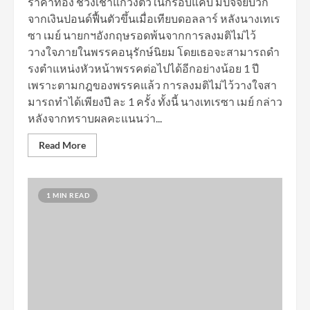
ราคาทอง ช่วงเช้าแกว่งตัวในกรอบแคบ มีปัจจัยบวก
จากเงินปอนด์ฟื้นตัวขึ้นเมื่อเทียบดอลลาร์ หลังนางเทเร
ซา เมย์ นายกฯอังกฤษรอดพ้นจากการลงมติไม่ไว้
วางใจภายในพรรคอนุรักษ์นิยม โดยเธอจะสามารถดํา
รงตําแหน่งหัวหน้าพรรคต่อไปได้อีกอย่างน้อย 1 ปี
เพราะตามกฎของพรรคแล้ว การลงมติไม่ไว้วางใจสา
มารถทําได้เพียงปี ละ 1 ครั้ง ทั้งนี้ นางเทเรซา เมย์ กล่าว
หลังจากทราบผลคะแนนว่า...
Read More
1 MIN READ