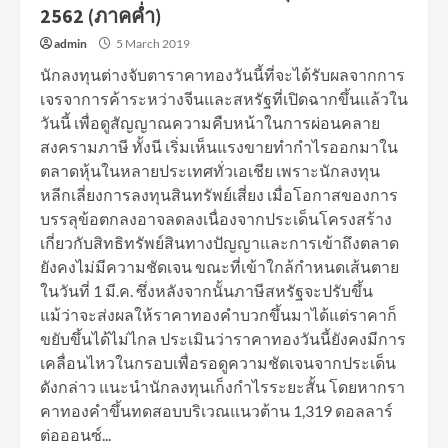
2562 (ภาคค่ำ)
admin
5 March 2019
นักลงทุนต่างจับตาราคาทองวันนี้ที่จะได้รับผลจากการ
เจรจาการค้าระหว่างจีนและสหรัฐที่เปิดฉากขึ้นแล้วใน
วันนี้ เพื่อดูสัญญาณความคืบหน้าในการผ่อนคลาย
สงครามภาษี ทั้งนี เริ่มเห็นแรงขายทํากําไรออกมาใน
ตลาดหุ้นในหลายประเทศทั่วเอเชีย เพราะนักลงทุน
หลีกเลี่ยงการลงทุนสินทรัพย์เสี่ยง เมื่อโอกาสของการ
บรรลุข้อตกลงอาจลดลงเนื่องจากประเด็นโครงสร้าง
เกี่ยวกับสิทธิทรัพย์สินทางปัญญาและการเข้าถึงตลาด
ยังคงไม่มีความชัดเจน ขณะที่เข้าใกล้กําหนดเส้นตาย
ในวันที่ 1 มี.ค. ซึ่งหลังจากนั้นภาษีสหรัฐจะปรับขึ้น
แม้ว่าจะส่งผลให้ราคาทองคําบวกขึ้นมาได้แต่ราคาก็
ขยับขึ้นได้ไม่ไกล ประเมินว่าราคาทองวันนี้ยังคงมีการ
เคลื่อนไหวในกรอบเพื่อรอดูความชัดเจนจากประเด็น
ดังกล่าว แนะนํานักลงทุนเก็งกําไรระยะสั้น โดยหากรา
คาทองคําขึ้นทดสอบบริเวณแนวต้าน 1,319 ดอลลาร์
ต่อออนซ์...