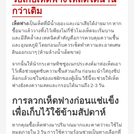
กว่าเดิม
เห็ดฟาง
เป็นเห็ดที่มีน้ำเยอะและเน่าเสียได้ง่ายมาก หาก
ซื้อมาแล้ววางทิ้งไว้เพียงไม่กี่ชั่วโมงเห็ดจะเริ่มบาน
และมีสีคล้ำลง เทคนิคสำคัญคือการควบคุมความชื้น
และอุณหภูมิ โดยก่อนเก็บควรเช็ดทำความสะอาดเศษ
ดินออกเบาๆ (ห้ามล้างน้ำเด็ดขาด)
จากนั้นให้นำกระดาษทิชชู่อเนกประสงค์มาห่อเห็ดเอา
ไว้เพื่อช่วยดูดซับความชื้นส่วนเกิน ก่อนจะนำใส่ถุงซิป
ล็อกแล้วแช่ในช่องแช่ผักของตู้เย็น วิธีนี้จะช่วยให้เห็ด
ฟางยังคงความสดและกรอบได้นานถึง 2-3 วัน
การลวกเห็ดฟางก่อนแช่แข็ง
เพื่อเก็บไว้ใช้ข้ามสัปดาห์
หากคุณซื้อเห็ดฟางมาปริมาณมากและคาดว่าจะใช้ไม่
หมดภายใน 3 วัน การใช้ความร้อนช่วยเป็นทางเลือกที่