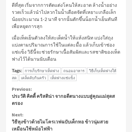
ดีที่สุด เริ่มจากการตัดแต่งโคนให้สะอาด ล้างน้ำอย่าง
รวดเร็วแล้วนำไปลวกในน้ำเดือดจัดที่เหยาะเกลือเล็ก
น้อยประมาณ 1-2 นาที จากนั้นตักขึ้นน็อกน้ำเย็นทันที
เพื่อหยุดการสุก
เมื่อเห็ดเย็นตัวลงให้สะเด็ดน้ำให้แห้งสนิท แบ่งใส่ถุง
แบ่งตามปริมาณการใช้ในแต่ละมื้อ แล้วเก็บเข้าช่อง
แช่แข็ง วิธีนี้จะช่วยรักษาเนื้อสัมผัสและรสชาติของเห็ด
ฟางไว้ได้นานนับเดือน
Tags:
การเก็บรักษาเห็ดฟาง
ถนอมอาหาร
วิธีเก็บเห็ดฟางให้
สด
เคล็ดลับก้นครัว
เห็ดฟางแช่แข็ง
Continue
Previous:
ประวัติ คิตตี้ คริสติน่า จากอดีตนางแบบสู่คุณแม่สุดส
Reading
ตรอง
Next:
วิธีหุงข้าวด้วยไมโครเวฟฉบับเด็กหอ ข้าวนุ่มสวย
เหมือนใช้หม้อไฟฟ้า