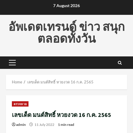
Skip
7 August 2026
to
content
อัพเดตเทรนด์ ข่าว สนุก
ตลอดทั้งวัน
Primary
Menu
Home
เลขเด็ด มนต์สิทธิ์ หวยงวด 16 ก.ค. 2565
ตรวจหวย
เลขเด็ด มนต์สิทธิ์ หวยงวด 16 ก.ค. 2565
admin
11 July 2022
1 min read