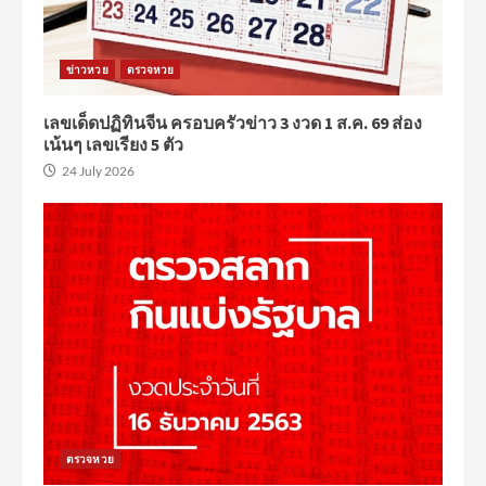
ข่าวหวย
ตรวจหวย
เลขเด็ดปฏิทินจีน ครอบครัวข่าว 3 งวด 1 ส.ค. 69 ส่อง
เน้นๆ เลขเรียง 5 ตัว
24 July 2026
ตรวจหวย