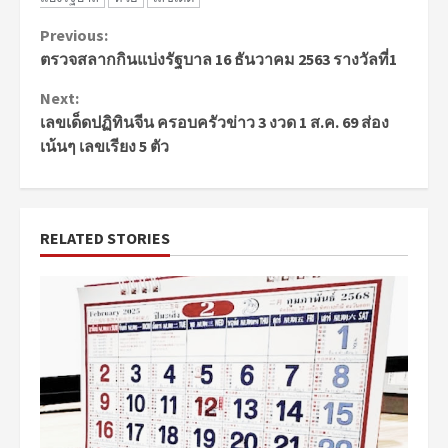
Continue
Previous:
ตรวจสลากกินแบ่งรัฐบาล 16 ธันวาคม 2563 รางวัลที่1
Reading
Next:
เลขเด็ดปฏิทินจีน ครอบครัวข่าว 3 งวด 1 ส.ค. 69 ส่อง
เน้นๆ เลขเรียง 5 ตัว
RELATED STORIES